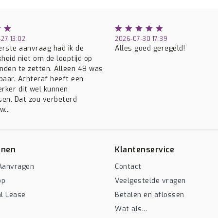
27 13:02
2026-07-30 17:39
eerste aanvraag had ik de
Alles goed geregeld!
kheid niet om de looptijd op
den te zetten. Alleen 48 was
baar. Achteraf heeft een
ker dit wel kunnen
en. Dat zou verbeterd
...
enen
Klantenservice
Aanvragen
Contact
op
Veelgestelde vragen
al Lease
Betalen en aflossen
Wat als...