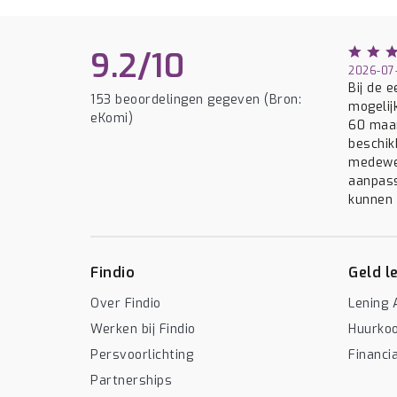
9.2/10
2026-07-
Bij de 
153 beoordelingen gegeven (Bron:
mogelij
eKomi)
60 maan
beschik
medewer
aanpass
kunnen w
Findio
Geld l
Over Findio
Lening 
Werken bij Findio
Huurko
Persvoorlichting
Financi
Partnerships