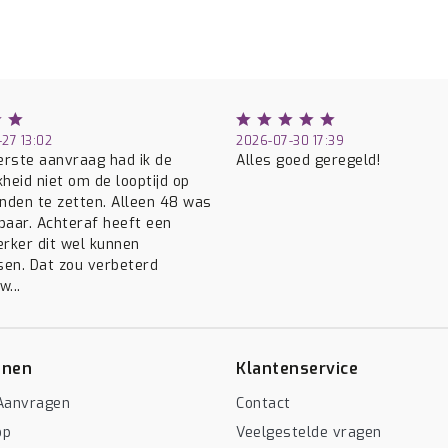
27 13:02
2026-07-30 17:39
eerste aanvraag had ik de
Alles goed geregeld!
kheid niet om de looptijd op
den te zetten. Alleen 48 was
baar. Achteraf heeft een
ker dit wel kunnen
en. Dat zou verbeterd
...
enen
Klantenservice
Aanvragen
Contact
op
Veelgestelde vragen