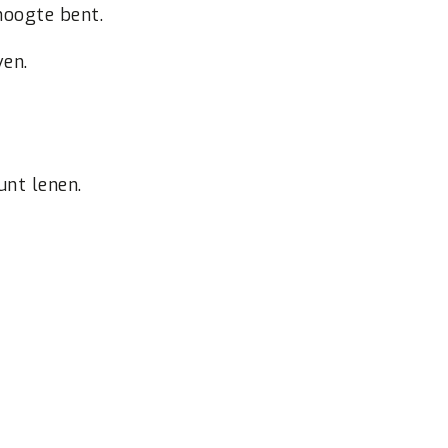
 hoogte bent.
en.
unt lenen.