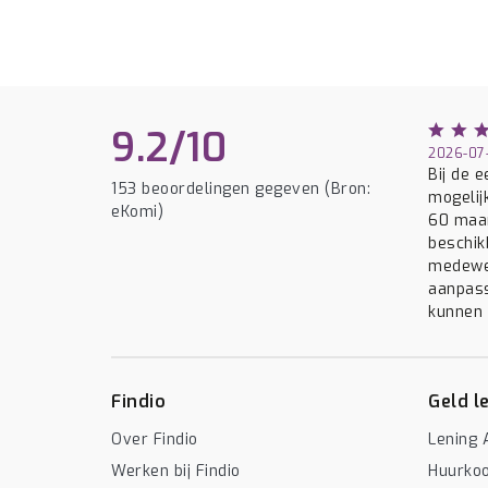
9.2/10
2026-07-
Bij de 
153 beoordelingen gegeven (Bron:
mogelij
eKomi)
60 maan
beschik
medewer
aanpass
kunnen w
Findio
Geld l
Over Findio
Lening 
Werken bij Findio
Huurko