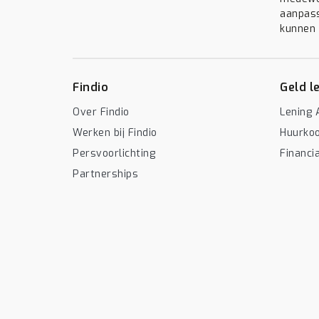
aanpass
kunnen w
Findio
Geld l
Over Findio
Lening 
Werken bij Findio
Huurko
Persvoorlichting
Financi
Partnerships