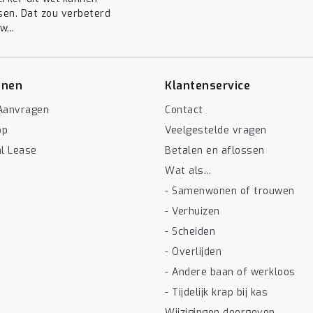
en. Dat zou verbeterd
...
enen
Klantenservice
Aanvragen
Contact
op
Veelgestelde vragen
al Lease
Betalen en aflossen
Wat als...
- Samenwonen of trouwen
- Verhuizen
- Scheiden
- Overlijden
- Andere baan of werkloos
- Tijdelijk krap bij kas
Wijzigingen doorgeven