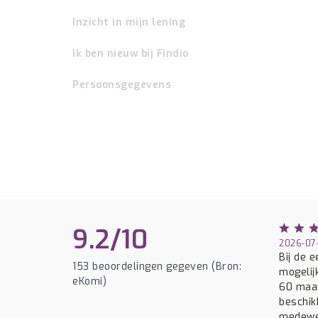
Inzicht in mijn lening
Ik ben nieuw bij Findio
Persoonsgegevens
9.2/10
2026-07-
Bij de 
153 beoordelingen gegeven (Bron:
mogelij
eKomi)
60 maan
beschik
medewer