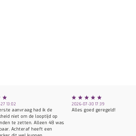
27 13:02
2026-07-30 17:39
eerste aanvraag had ik de
Alles goed geregeld!
kheid niet om de looptijd op
den te zetten. Alleen 48 was
baar. Achteraf heeft een
ker dit wel kunnen