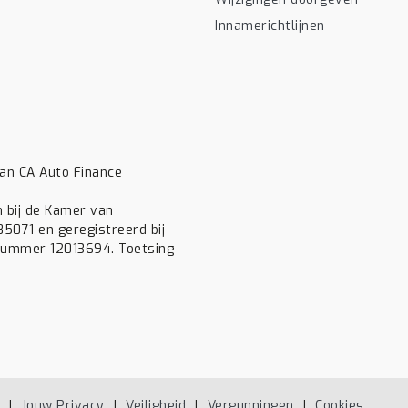
Innamerichtlijnen
van CA Auto Finance
n bij de Kamer van
071 en geregistreerd bij
 nummer 12013694. Toetsing
Jouw Privacy
Veiligheid
Vergunningen
Cookies